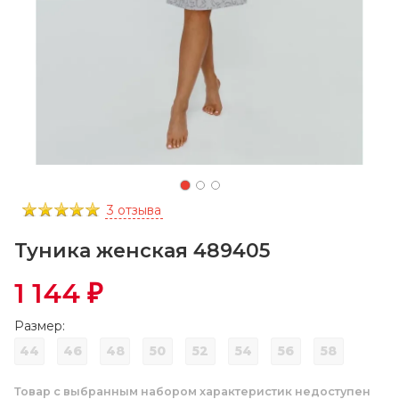
3 отзыва
Туника женская 489405
1 144
₽
Размер:
44
46
48
50
52
54
56
58
Товар с выбранным набором характеристик недоступен