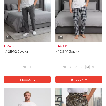
1 352
1 469
₽
₽
№ 2197/2 Брюки
№ 2194/1 Брюки
50
60
50
52
54
56
58
60