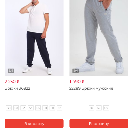
2 250
1 490
₽
₽
Брюки 36822
22289 Брюки мужские
48
50
52
54
56
58
60
62
60
62
64