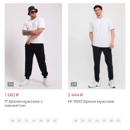
1 660
2 444
₽
₽
17 Брюки мужские с
№ 1591/1 Брюки мужские
манжетом
48
50
52
54
56
58
60
48
50
52
54
56
58
60