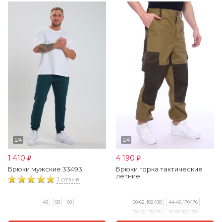
1 410
4 190
₽
₽
Брюки мужские 33493
Брюки горка тактические
летние
1 отзыв
48
58
60
60-62, 182-188
44-46, 170-176
56-58, 170-176
56-58, 182-188
60-62, 170-176
48-50, 182-188