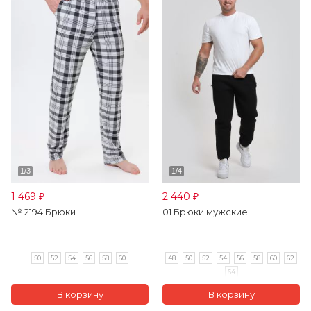
1 469
2 440
₽
₽
№ 2194 Брюки
01 Брюки мужские
50
52
54
56
58
60
48
50
52
54
56
58
60
62
64