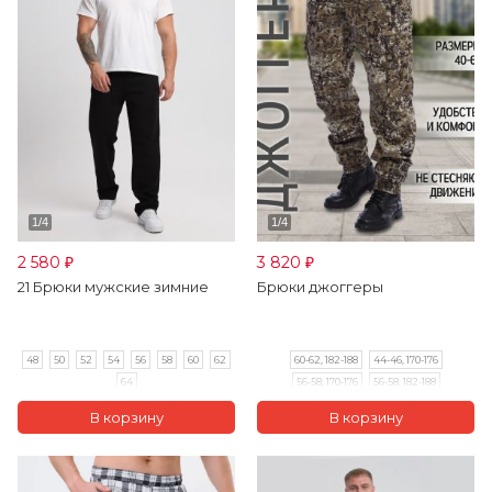
2 580
3 820
₽
₽
21 Брюки мужские зимние
Брюки джоггеры
48
50
52
54
56
58
60
62
60-62, 182-188
44-46, 170-176
64
56-58, 170-176
56-58, 182-188
60-62, 170-176
48-50, 182-188
52-54, 170-176
48-50, 170-176
52-54, 182-188
44-46, 182-188
64-66, 182-188
64-66, 170-176
40-42, 158-164
40-42, 170-176