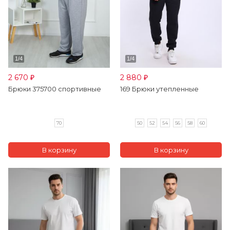
2 670
2 880
₽
₽
Брюки 375700 спортивные
169 Брюки утепленные
70
50
52
54
56
58
60