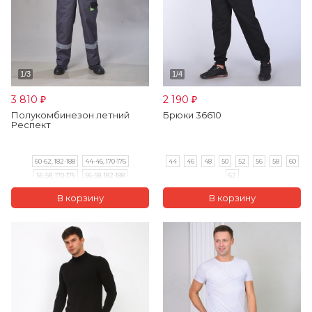
3 810
2 190
₽
₽
Полукомбинезон летний
Брюки 36610
Респект
60-62, 182-188
44-46, 170-176
44
46
48
50
52
56
58
60
56-58, 170-176
56-58, 182-188
62
60-62, 170-176
48-50, 182-188
52-54, 170-176
48-50, 170-176
52-54, 182-188
44-46, 182-188