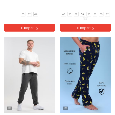
60
62
64
48
50
52
54
56
58
60
62
64