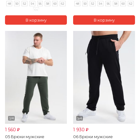
48
50
52
54
56
58
60
62
48
50
52
54
56
58
60
62
64
1 560
1 930
₽
₽
05 Брюки мужские
06 Брюки мужские