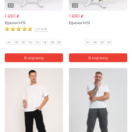
1 690
1 690
₽
₽
Брюки М51
Брюки М51
1 отзыв
46
48
50
52
54
56
58
60
46
48
58
60