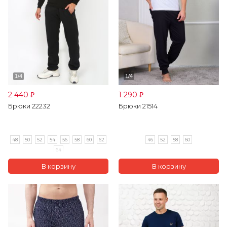
2 440
1 290
₽
₽
Брюки 22232
Брюки 21514
48
50
52
54
56
58
60
62
46
52
58
60
64