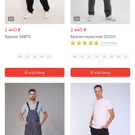
2 440
2 440
₽
₽
Брюки 36875
Брюки мужские 22300
2 отзыва
48
50
58
60
62
48
50
52
54
56
58
60
62
64