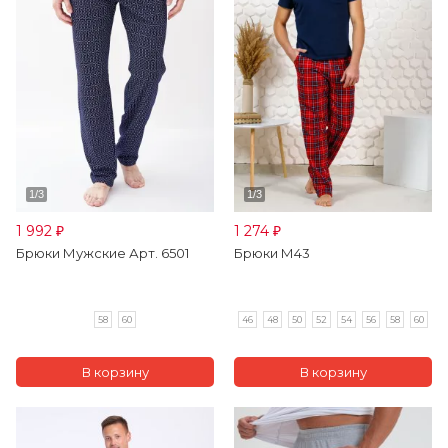
1 992
1 274
₽
₽
Брюки Мужские Арт. 6501
Брюки М43
58
60
46
48
50
52
54
56
58
60