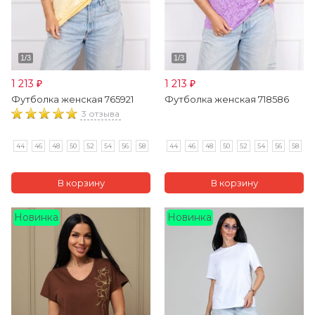
1 213
1 213
₽
₽
Футболка женская 765921
Футболка женская 718586
3 отзыва
44
46
48
50
52
54
56
58
44
46
48
50
52
54
56
58
Новинка
Новинка