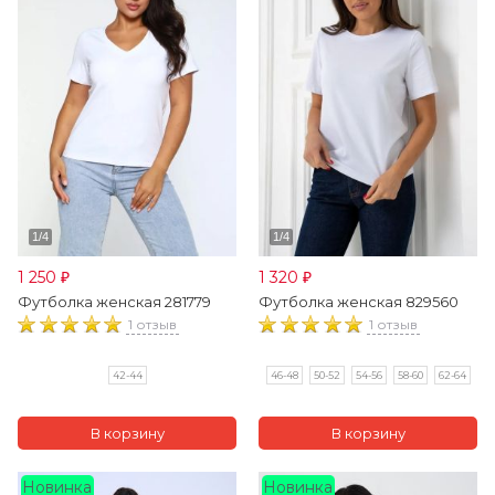
1 250
1 320
₽
₽
Футболка женская 281779
Футболка женская 829560
1 отзыв
1 отзыв
42-44
46-48
50-52
54-56
58-60
62-64
Новинка
Новинка