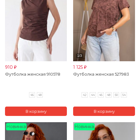
910
1 125
₽
₽
Футболка женская 910578
Футболка женская 527983
46
48
42
44
46
48
50
54
Новинка
Новинка