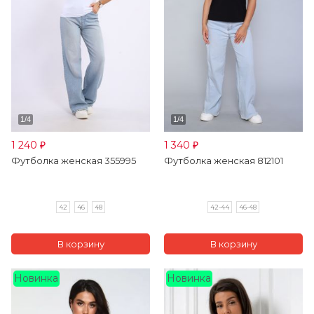
1 240
1 340
₽
₽
Футболка женская 355995
Футболка женская 812101
42
46
48
42-44
46-48
Новинка
Новинка