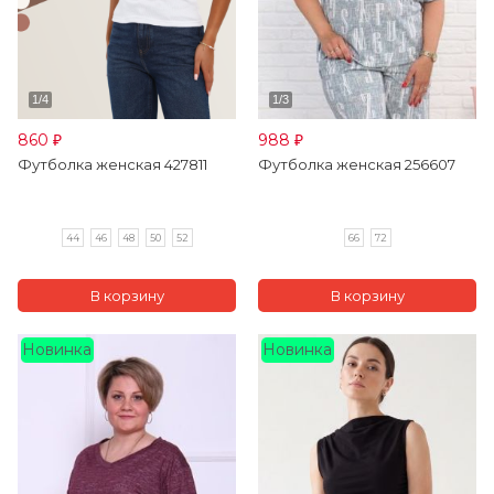
860
988
₽
₽
Футболка женская 427811
Футболка женская 256607
44
46
48
50
52
66
72
Новинка
Новинка