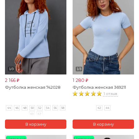
2 166
1 280
₽
₽
Футболка женская 742028
Футболка женская 369211
1 отзыв
44
46
48
50
52
54
56
58
42
44
60
62