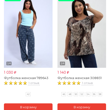
1 030
1 140
₽
₽
Футболка женская 789643
Футболка женская 308831
1 отзыв
1 отзыв
42
46
48
50
52
54
56
58