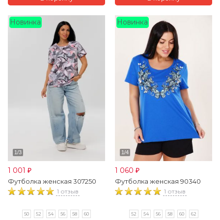
Новинка
Новинка
1 001
1 060
₽
₽
Футболка женская 307250
Футболка женская 90340
1 отзыв
1 отзыв
50
52
54
56
58
60
52
54
56
58
60
62