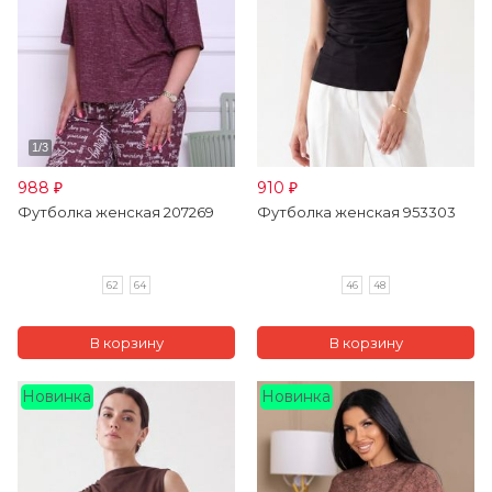
988
910
₽
₽
Футболка женская 207269
Футболка женская 953303
62
64
46
48
Новинка
Новинка