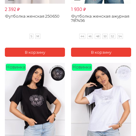
2 392
1 930
₽
₽
Футболка женская 250650
Футболка женская ажурная
787456
S
M
44
46
48
50
52
54
Новинка
Новинка