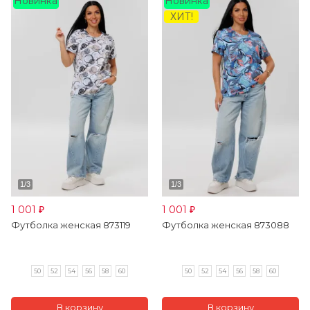
Новинка
Новинка
ХИТ!
1 001
1 001
₽
₽
Футболка женская 873119
Футболка женская 873088
50
52
54
56
58
60
50
52
54
56
58
60