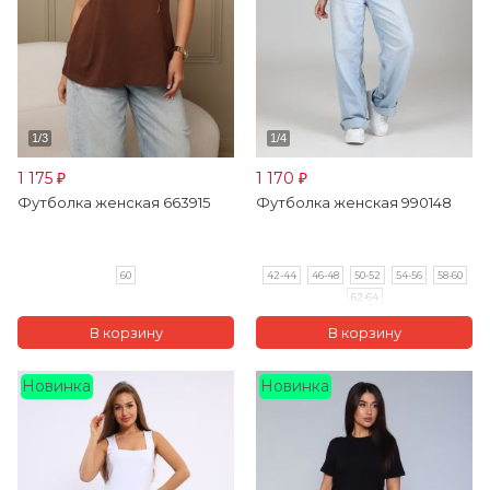
1 175
1 170
₽
₽
Футболка женская 663915
Футболка женская 990148
60
42-44
46-48
50-52
54-56
58-60
62-64
Новинка
Новинка