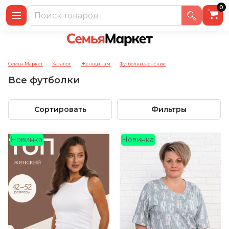
0
Семья-Маркет
Каталог
Женщинам
Футболки женские
→
→
→
→
Все футболки
Сортировать
Фильтры
Новинка
Новинка