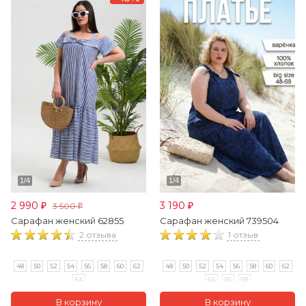
2 990
3 190
3 500
₽
₽
₽
Сарафан женский 62855
Сарафан женский 739504
2 отзыва
1 отзыв
48
50
52
54
56
58
60
62
48
50
52
54
56
58
60
62
64
64
66
68