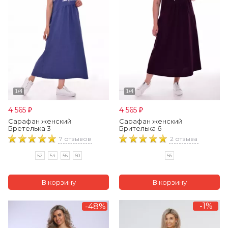
4 565
4 565
₽
₽
Сарафан женский
Сарафан женский
Бретелька 3
Брителька 6
7 отзывов
2 отзыва
52
54
56
60
56
-1%
-48%