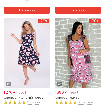
60
-29%
-26%
1 270
1 380
1 790
1 860
₽
₽
₽
₽
Сарафан женский 49684
Сарафан 82432
2 отзыва
5 отзывов