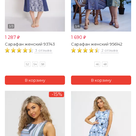
1 287
1 690
₽
₽
Сарафан женский 93743
Сарафан женский 956142
3 отзыва
2 отзыва
52
54
58
46
48
-15%