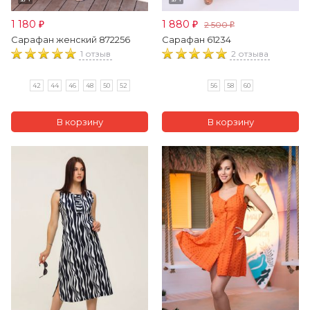
1 180
1 880
2 500
₽
₽
₽
Сарафан женский 872256
Сарафан 61234
1 отзыв
2 отзыва
42
44
46
48
50
52
56
58
60