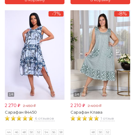
-7%
-8%
2 270
2 210
2 450
2 400
₽
₽
₽
₽
Сарафан 84450
Сарафан Клава
6 отзывов
1 отзыв
44
46
48
50
52
54
56
58
48
50
52