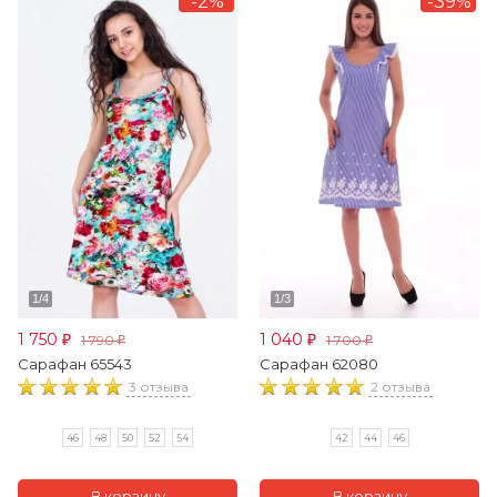
-2%
-39%
1 750
1 040
1 790
1 700
₽
₽
₽
₽
Сарафан 65543
Сарафан 62080
3 отзыва
2 отзыва
46
48
50
52
54
42
44
46