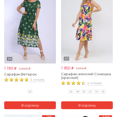
1 950
1 190
1 970
2 300
₽
₽
₽
₽
Сарафан женский Сонюшка
Сарафан Ветерок
(красный)
3 отзыва
4 отзыва
60
46
48
50
52
54
56