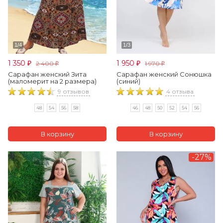
1 350
1 950
2 400
1 970
₽
₽
₽
₽
Сарафан женский Зита
Сарафан женский Сонюшка
(маломерит на 2 размера)
(синий)
9 отзывов
4 отзыва
48
54
56
58
46
48
50
52
54
56
-27%