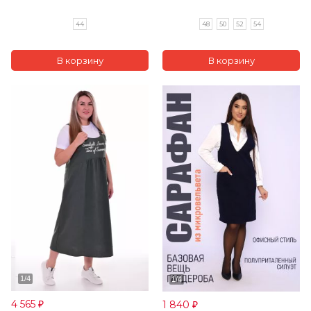
44
48
50
52
54
4 565
1 840
₽
₽