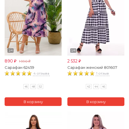
890
2 532
1 990
₽
₽
₽
Сарафан 62459
Сарафан женский 801607
4 отзыва
1 отзыв
46
48
52
42
44
46