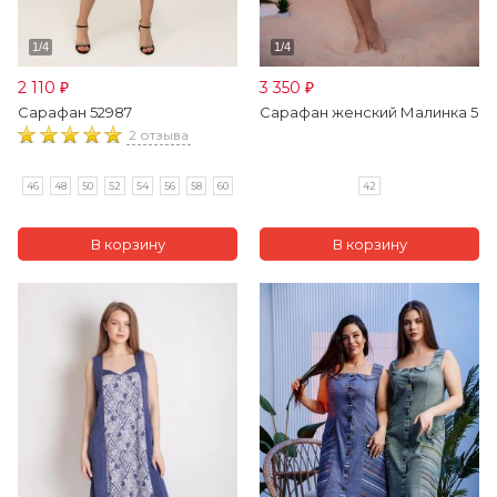
2 110
3 350
₽
₽
Сарафан 52987
Сарафан женский Малинка 5
2 отзыва
46
48
50
52
54
56
58
60
42