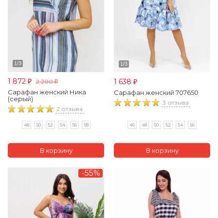
1 872
1 638
2 200
₽
₽
₽
Сарафан женский Ника
Сарафан женский 707650
(серый)
3 отзыва
2 отзыва
46
48
50
52
54
56
48
50
52
54
56
58
-55%