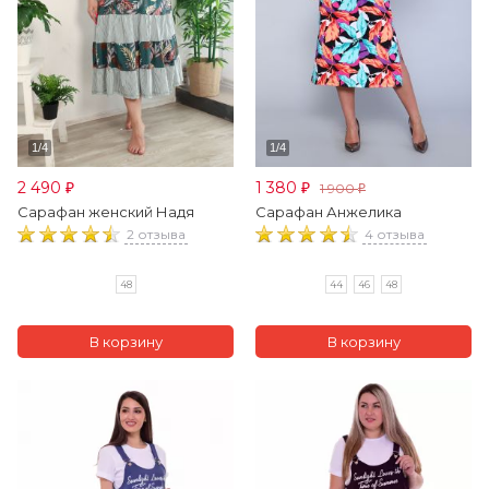
2 490
1 380
1 900
₽
₽
₽
Сарафан женский Надя
Сарафан Анжелика
2 отзыва
4 отзыва
48
44
46
48