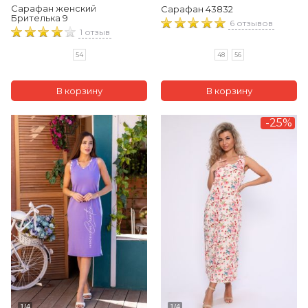
Сарафан женский
Сарафан 43832
Брителька 9
6 отзывов
1 отзыв
48
56
54
-25%