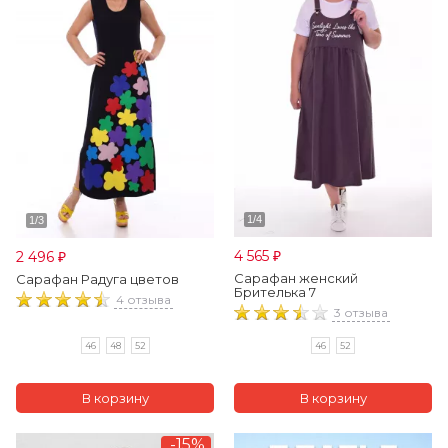
4 565
2 496
₽
₽
Сарафан женский
Сарафан Радуга цветов
Брителька 7
4 отзыва
3 отзыва
46
48
52
46
52
-15%