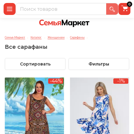
0
Семья-Маркет
Каталог
Женщинам
Сарафаны
→
→
→
→
Все сарафаны
Сортировать
Фильтры
-44%
-1%