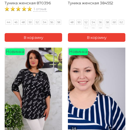
Туника женская 870396
Туника женская 384552
1 отзыв
44
46
48
50
52
54
56
58
48
50
52
54
56
58
60
62
64
66
68
70
Новинка
Новинка