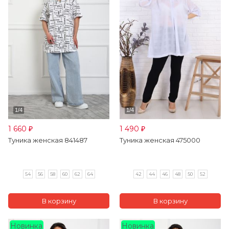
1 660
1 490
₽
₽
Туника женская 841487
Туника женская 475000
54
56
58
60
62
64
42
44
46
48
50
52
Новинка
Новинка