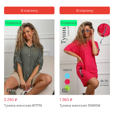
Новинка
Новинка
3 290
1 380
₽
₽
Туника женская 871719
Туника женская 398998