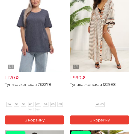
1 120
1 990
₽
₽
Туника женская 762278
Туника женская 125998
54
56
58
60
62
64
66
68
42-50
70
72