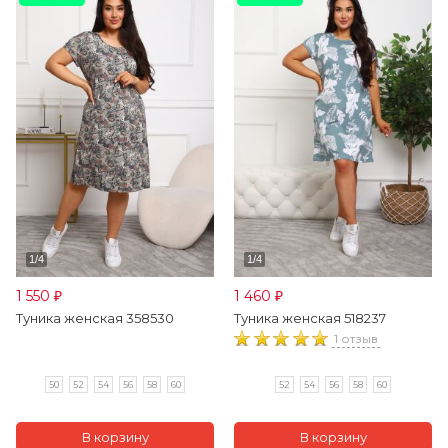
1 550
1 460
₽
₽
Туника женская 358530
Туника женская 518237
1 отзыв
50
52
54
56
58
60
52
54
56
58
60