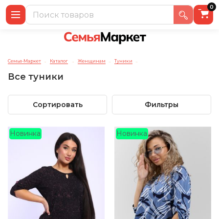
0
Семья-Маркет
Каталог
Женщинам
Туники
→
→
→
→
Все туники
Сортировать
Фильтры
Новинка
Новинка