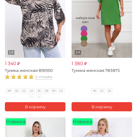
1 340
1 380
₽
₽
Туника женская 859550
Туника женская 783875
2 отзыва
48
50
52
54
56
58
60
62
46
52
56
64
66
Новинка
Новинка