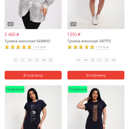
2 450
1 510
₽
₽
Туника женская 548850
Туника женская 367175
1 отзыв
1 отзыв
50
52
54
56
58
60
46
48
50
52
54
56
Новинка
Новинка