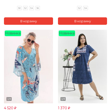
50
52
54
56
52
54
Новинка
Новинка
4 520
1 370
₽
₽