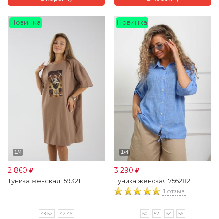
Новинка
Новинка
2 860
3 290
₽
₽
Туника женская 159321
Туника женская 756282
1 отзыв
48-52
42-46
50
52
54
56