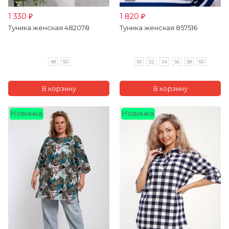
1 330
1 820
₽
₽
Туника женская 482078
Туника женская 857516
48
50
50
52
54
56
58
60
Новинка
Новинка