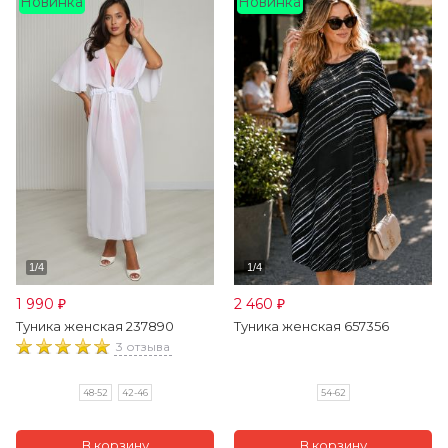
Новинка
Новинка
1 990
2 460
₽
₽
Туника женская 237890
Туника женская 657356
3 отзыва
48-52
42-46
54-62