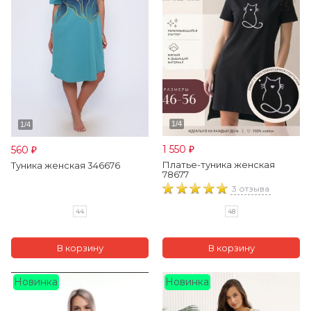
1 550
560
₽
₽
Платье-туника женская
Туника женская 346676
78677
3 отзыва
44
48
Новинка
Новинка