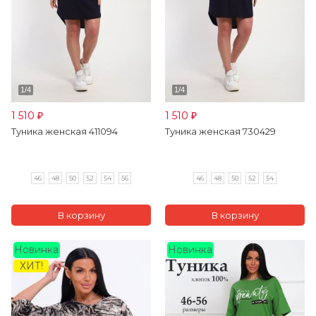
1 510
1 510
₽
₽
Туника женская 411094
Туника женская 730429
46
48
50
52
54
56
46
48
50
52
54
Новинка
Новинка
ХИТ!