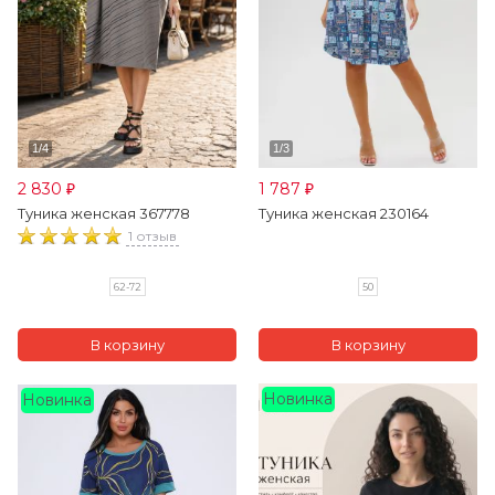
2 830
1 787
₽
₽
Туника женская 367778
Туника женская 230164
1 отзыв
62-72
50
Новинка
Новинка