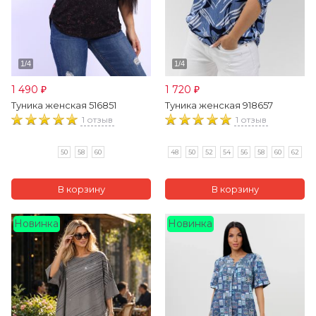
1 490
1 720
₽
₽
Туника женская 516851
Туника женская 918657
1 отзыв
1 отзыв
50
58
60
48
50
52
54
56
58
60
62
Новинка
Новинка