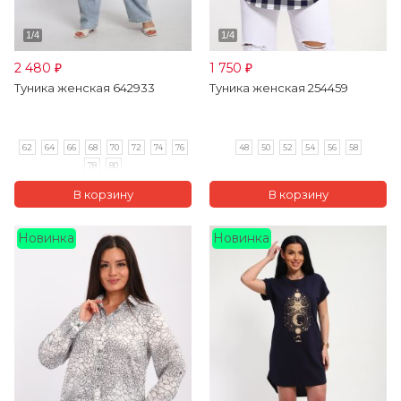
2 480
1 750
₽
₽
Туника женская 642933
Туника женская 254459
62
64
66
68
70
72
74
76
48
50
52
54
56
58
78
80
Новинка
Новинка