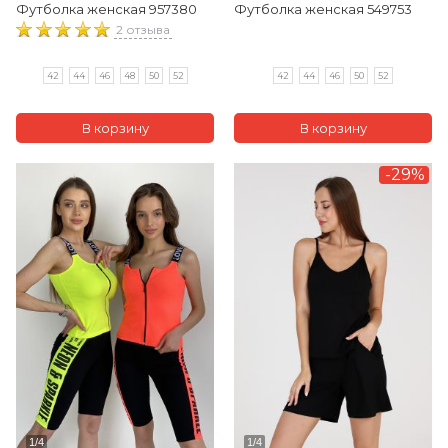
Футболка женская 957380
Футболка женская 549753
2 отзыва
42
44
46
48
50
52
42
44
46
50
52
-29%