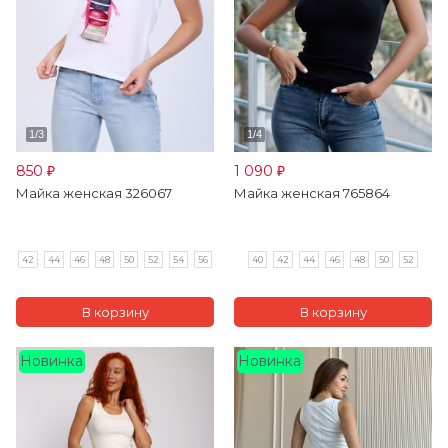
850
1 090
₽
₽
Майка женская 326067
Майка женская 765864
42
44
46
48
50
52
54
56
40
42
44
46
48
50
52
Новинка
Новинка