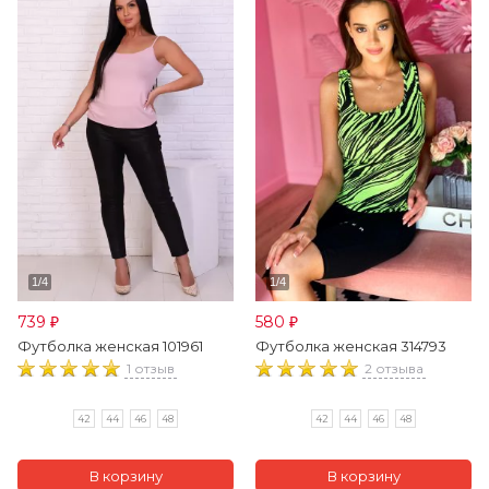
739
580
₽
₽
Футболка женская 101961
Футболка женская 314793
1 отзыв
2 отзыва
42
44
46
48
42
44
46
48