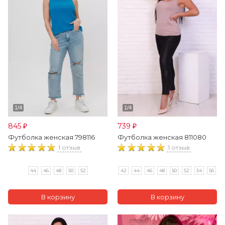
845
739
₽
₽
Футболка женская 798116
Футболка женская 811080
1 отзыв
1 отзыв
44
46
48
50
52
42
44
46
48
50
52
54
56