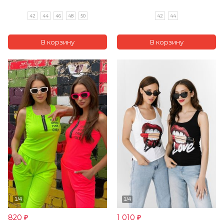
42
44
46
48
50
42
44
820
1 010
₽
₽