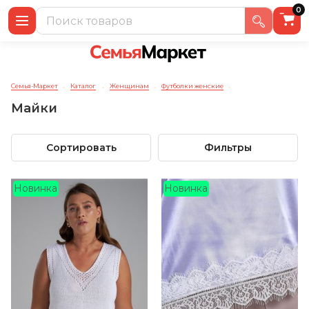
0
Семья-Маркет
Каталог
Женщинам
Футболки женские
→
→
→
→
Майки
Сортировать
Фильтры
Новинка
Новинка