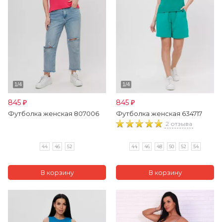
845
845
₽
₽
Футболка женская 807006
Футболка женская 634717
2 отзыва
44
46
52
44
46
48
50
52
54