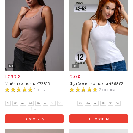
1 090
650
₽
₽
Майка женская 472816
Футболка женская 496862
1 отзыв
2 отзыва
38
40
42
44
46
48
50
52
42
44
46
48
50
52
54