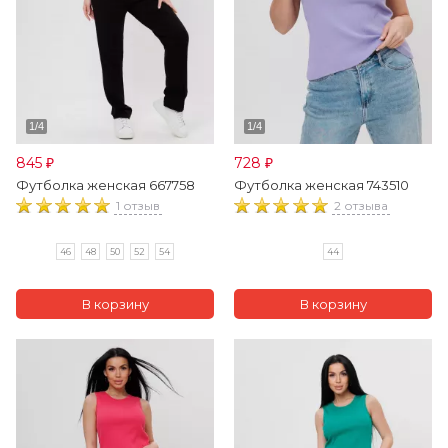
845
728
₽
₽
Футболка женская 667758
Футболка женская 743510
1 отзыв
2 отзыва
46
48
50
52
54
44