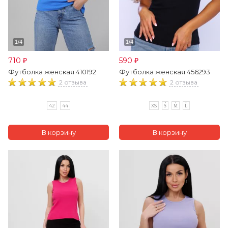
710
590
₽
₽
Футболка женская 410192
Футболка женская 456293
2 отзыва
2 отзыва
42
44
XS
Ś
Ḿ
Ĺ