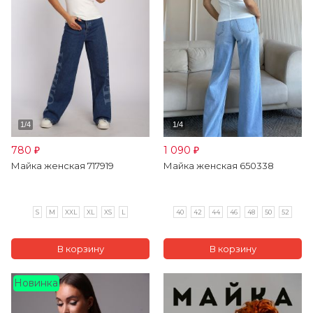
780
1 090
₽
₽
Майка женская 717919
Майка женская 650338
S
M
XXL
XL
XS
L
40
42
44
46
48
50
52
Новинка