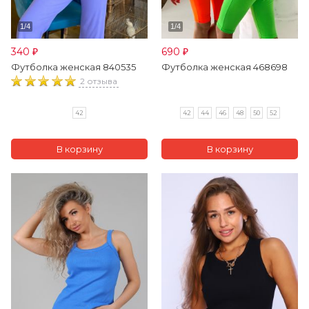
340
690
₽
₽
Футболка женская 840535
Футболка женская 468698
2 отзыва
42
42
44
46
48
50
52