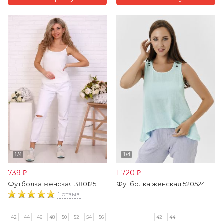
739
1 720
₽
₽
Футболка женская 380125
Футболка женская 520524
1 отзыв
42
44
46
48
50
52
54
56
42
44