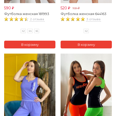
590
520
731
₽
₽
₽
Футболка женская 181993
Футболка женская 644163
2 отзыва
3 отзыва
42
44
46
42