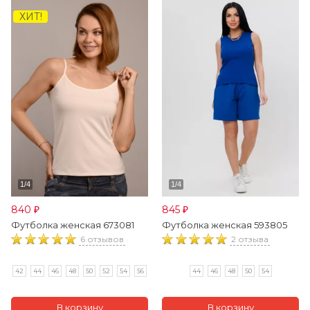
ХИТ!
840
845
₽
₽
Футболка женская 673081
Футболка женская 593805
6 отзывов
2 отзыва
42
44
46
48
50
52
54
56
44
46
48
50
54