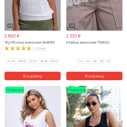
2 860
2 330
₽
₽
Футболка женская 648591
Майка женская 716630
1 отзыв
44-46
48-50
52-54
56-58
60-62
44
46
48
50
52
Новинка
Новинка