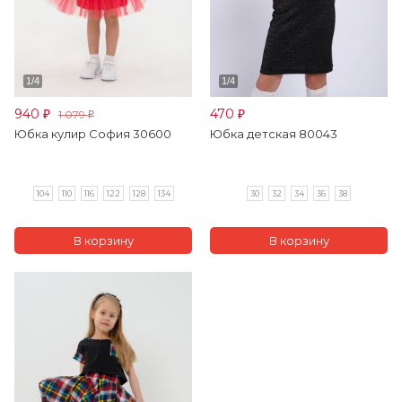
940
470
1 079
₽
₽
₽
Юбка кулир София 30600
Юбка детская 80043
104
110
116
122
128
134
30
32
34
36
38