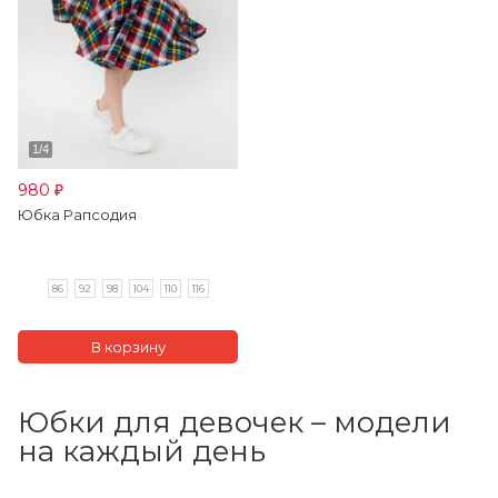
980
₽
Юбка Рапсодия
86
92
98
104
110
116
Юбки для девочек – модели
на каждый день