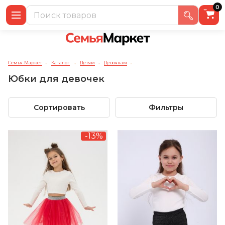
0
Семья-Маркет
Каталог
Детям
Девочкам
→
→
→
→
Юбки для девочек
Сортировать
Фильтры
-13%