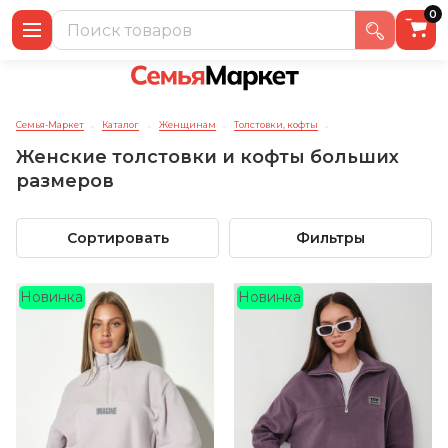
0
Семья-Маркет
Каталог
Женщинам
Толстовки, кофты
→
→
→
→
Женские толстовки и кофты больших
размеров
Сортировать
Фильтры
Новинка
Новинка