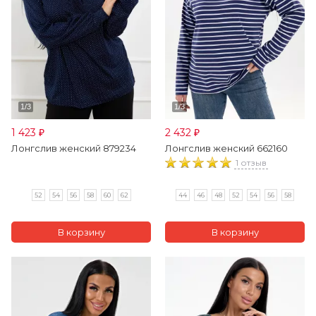
1 423
2 432
₽
₽
Лонгслив женский 879234
Лонгслив женский 662160
1 отзыв
52
54
56
58
60
62
44
46
48
52
54
56
58