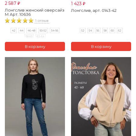
2 587
1 423
₽
₽
Лонгслив женский оверсайз
Лонгслив, арт. 0143-42
М Арт. 10636
1 отзыв
52
54
56
58
60
62
42
44
46-48
50-52
54-56
58-60
62-64