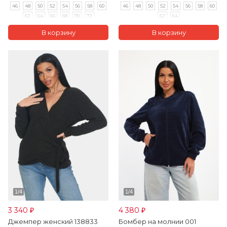
46
48
50
52
54
56
58
60
46
48
50
52
54
56
58
60
62
64
66
68
70
72
62
64
3 340
4 380
₽
₽
Джемпер женский 138833
Бомбер на молнии 001