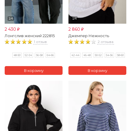
2 430
2 860
₽
₽
Лонгслив женский 222815
Джемпер Нежность
1 отзыв
2 отзыва
48-50
52-54
56-58
64-66
42-44
46-48
50-52
54-56
58-60