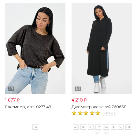
1 677
4 210
₽
₽
Джемпер, арт. 0277-49
Джемпер женский 760638
1 отзыв
56
46
48
50
52
54
56
58
60
62
64