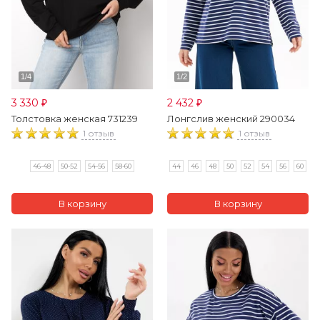
3 330
2 432
₽
₽
Толстовка женская 731239
Лонгслив женский 290034
1 отзыв
1 отзыв
46-48
50-52
54-56
58-60
44
46
48
50
52
54
56
60