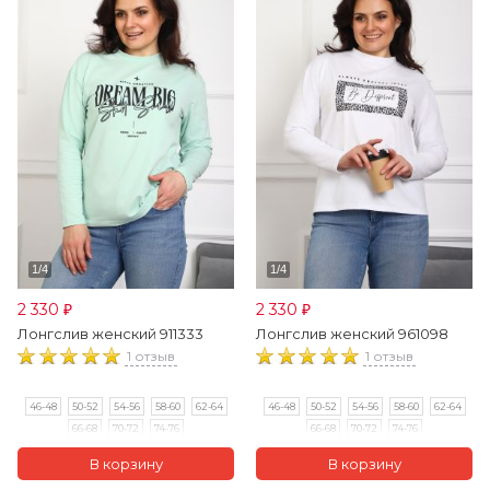
2 330
2 330
₽
₽
Лонгслив женский 911333
Лонгслив женский 961098
1 отзыв
1 отзыв
46-48
50-52
54-56
58-60
62-64
46-48
50-52
54-56
58-60
62-64
66-68
70-72
74-76
66-68
70-72
74-76