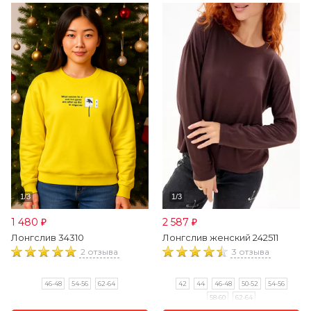
1 480
2 587
₽
₽
Лонгслив 34310
Лонгслив женский 242511
2 отзыва
3 отзыва
46-48
54-56
62-64
42
44
46-48
50-52
54-56
58-60
62-64