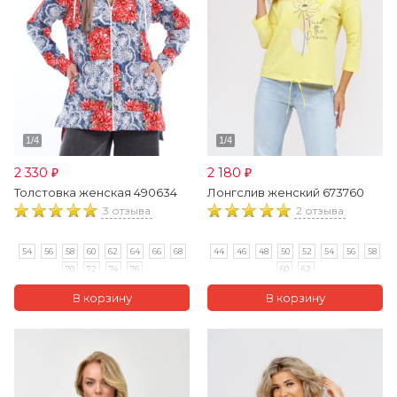
2 330
2 180
₽
₽
Толстовка женская 490634
Лонгслив женский 673760
3 отзыва
2 отзыва
54
56
58
60
62
64
66
68
44
46
48
50
52
54
56
58
70
72
74
76
60
62