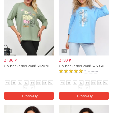
2 180
2 150
₽
₽
Лонгслив женский 382076
Лонгслив женский 326036
2 отзыва
46
48
50
52
54
56
58
60
46
48
50
52
54
56
58
60
62
64
62
64