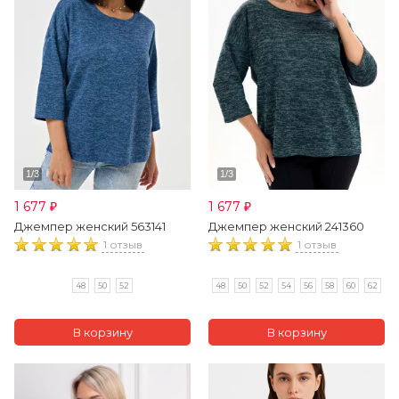
1 677
1 677
₽
₽
Джемпер женский 563141
Джемпер женский 241360
1 отзыв
1 отзыв
48
50
52
48
50
52
54
56
58
60
62