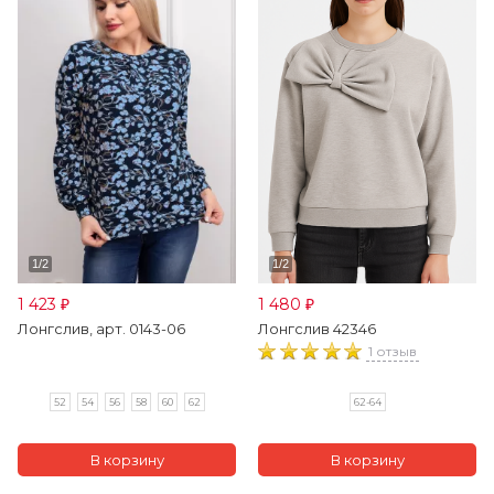
1 423
1 480
₽
₽
Лонгслив, арт. 0143-06
Лонгслив 42346
1 отзыв
52
54
56
58
60
62
62-64