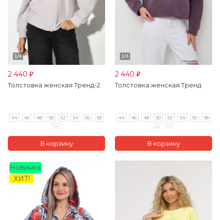
2 440
2 440
₽
₽
Толстовка женская Тренд-2
Толстовка женская Тренд
44
46
48
50
52
54
56
58
44
46
48
50
52
54
56
58
60
60
62
Новинка
ХИТ!