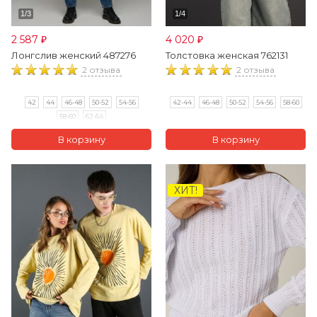
2 587
4 020
₽
₽
Лонгслив женский 487276
Толстовка женская 762131
2 отзыва
2 отзыва
42
44
46-48
50-52
54-56
42-44
46-48
50-52
54-56
58-60
58-60
62-64
ХИТ!