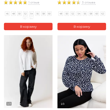
1 отзыв
3 отзыва
46
48
50
52
54
56
58
60
48
50
52
54
56
58
60
62
62
64