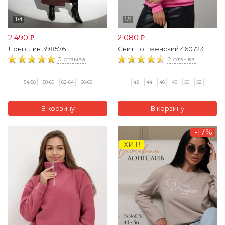
2 490
2 080
₽
₽
Лонгслив 398576
Свитшот женский 460723
3 отзыва
2 отзыва
54-56
58-60
62-64
66-68
42
44
46
48
50
52
-17%
ХИТ!