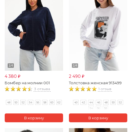
4 380
2 490
₽
₽
Бомбер на молнии 001
Толстовка женская 913499
3 отзыва
1 отзыв
48
50
52
54
56
58
60
62
40
42
44
46
48
50
52
54
56
58