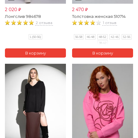
2 020
2 470
₽
₽
Лонгслив 984678
Толстовка женская 510714
2 отзыва
1 отзыв
L (50-56)
56-58
46-48
48-52
42-46
52-56
38-42