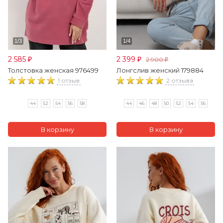
2 585
2 399
2 900
₽
₽
₽
Толстовка женская 976499
Лонгслив женский 179884
1 отзыв
2 отзыва
44
52
54
56
58
44
46
48
50
52
54
56