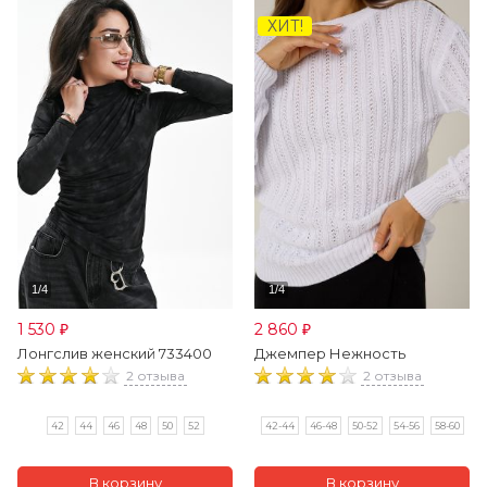
ХИТ!
1 530
2 860
₽
₽
Лонгслив женский 733400
Джемпер Нежность
2 отзыва
2 отзыва
42
44
46
48
50
52
42-44
46-48
50-52
54-56
58-60