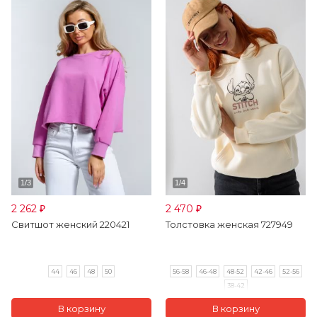
2 262
2 470
₽
₽
Свитшот женский 220421
Толстовка женская 727949
44
46
48
50
56-58
46-48
48-52
42-46
52-56
38-42