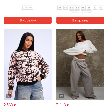
1 (44-48)
48
50
52
54
56
58
60
62
1 (46-48)
2 (50-52)
2 360
3 440
₽
₽