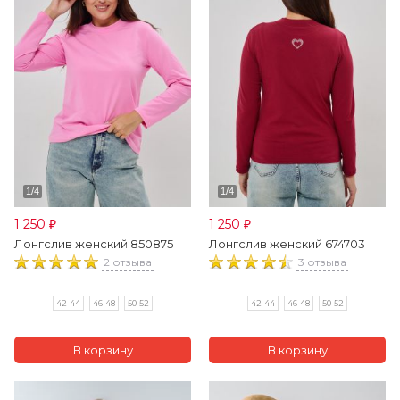
1 250
1 250
₽
₽
Лонгслив женский 850875
Лонгслив женский 674703
2 отзыва
3 отзыва
42-44
46-48
50-52
42-44
46-48
50-52