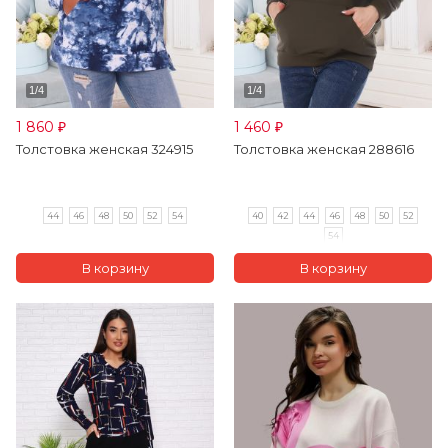
1 860
1 460
₽
₽
Толстовка женская 324915
Толстовка женская 288616
44
46
48
50
52
54
40
42
44
46
48
50
52
54