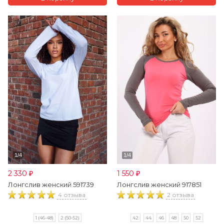
2 330
1 550
₽
₽
Лонгслив женский 591739
Лонгслив женский 917851
4 отзыва
2 отзыва
1 (46-48)
2 (50-52)
42
44
46
48
50
52