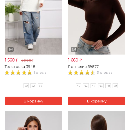
1 560
1 660
4 900
₽
₽
₽
Толстовка 3948
Лонгслив 59877
1 отзыв
3 отзыва
50
52
54
40
42
44
46
48
50