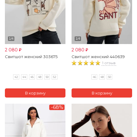
2 080
2 080
₽
₽
Свитшот женский 303675
Свитшот женский 440639
1 отзыв
42
44
46
48
50
52
46
48
50
-68%