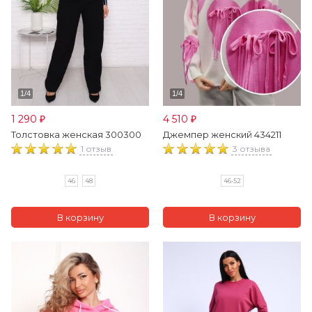
1 290
4 510
₽
₽
Толстовка женская 300300
Джемпер женский 434211
1 отзыв
3 отзыва
46
48
46-52