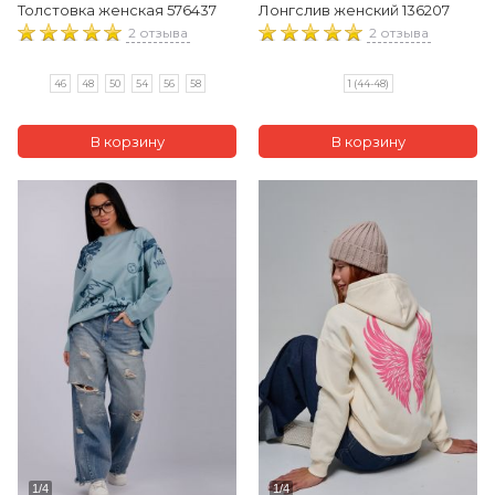
Толстовка женская 576437
Лонгслив женский 136207
2 отзыва
2 отзыва
46
48
50
54
56
58
1 (44-48)