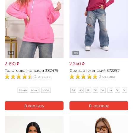
2 190
2 240
₽
₽
Толстовка женская 382479
Свитшот женский 372297
2 отзыва
2 отзыва
42-44
46-48
50-52
44
46
48
50
52
54
56
58