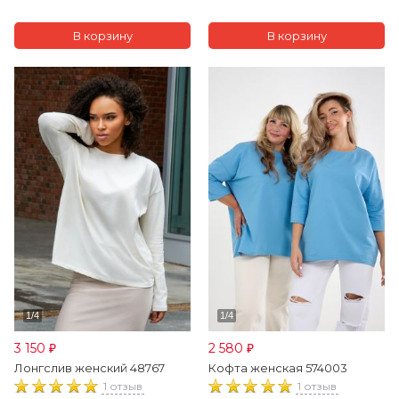
3 150
2 580
₽
₽
Лонгслив женский 48767
Кофта женская 574003
1 отзыв
1 отзыв