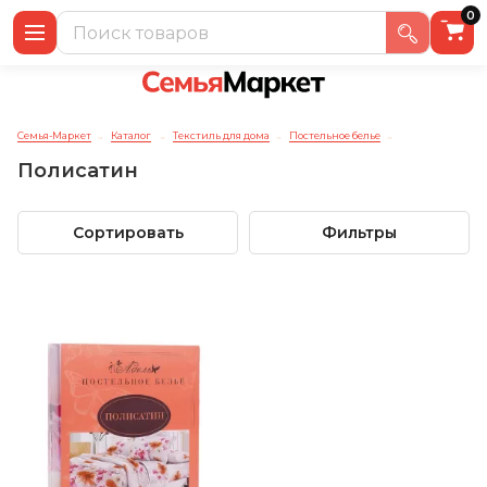
0
Семья-Маркет
Каталог
Текстиль для дома
Постельное белье
→
→
→
→
Полисатин
Сортировать
Фильтры