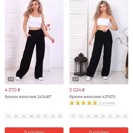
4 370
3 024
₽
₽
Брюки женские 243487
Брюки женские 437470
2 отзыва
42
44
46
48
50
52
54
56
42
44
46
48
50
52
54
56