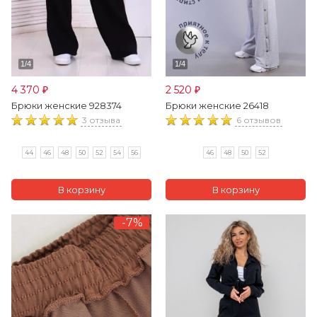
4 370
2 520
₽
₽
Брюки женские 928374
Брюки женские 26418
3 отзыва
6 отзывов
44
46
48
50
52
54
56
46
48
50
52
-7%