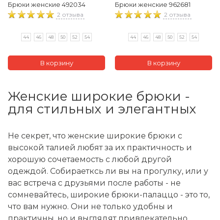
Брюки женские 492034
Брюки женские 962681
2 отзыва
2 отзыва
44
46
48
50
52
54
44
46
48
50
52
54
Женские широкие брюки -
для стильных и элегантных
Не секрет, что женские широкие брюки с
высокой талией любят за их практичность и
хорошую сочетаемость с любой другой
одеждой. Собираетксь ли вы на прогулку, или у
вас встреча с друзьями после работы - не
сомневайтесь, широкие брюки-палаццо - это то,
что вам нужно. Они не только удобны и
практичны, но и выглядят привлекательно.