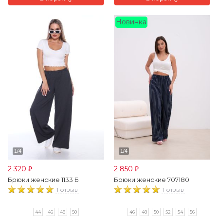
Новинка
2 320
2 850
₽
₽
Брюки женские 1133 Б
Брюки женские 707180
1 отзыв
1 отзыв
44
46
48
50
46
48
50
52
54
56