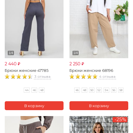
2 440
2 250
₽
₽
Брюки женские 47785
Брюки женские 68196
3 отзыва
4 отзыва
44
46
48
46
48
50
52
54
56
58
-25%