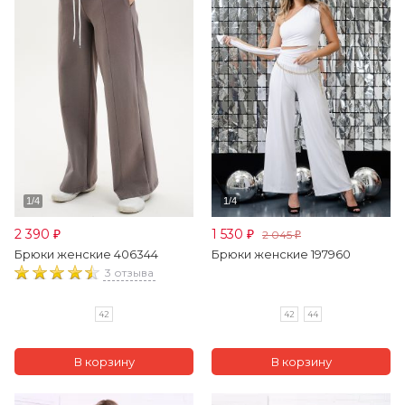
2 390
1 530
2 045
₽
₽
₽
Брюки женские 406344
Брюки женские 197960
3 отзыва
42
42
44