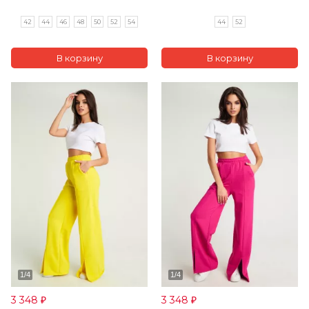
42
44
46
48
50
52
54
44
52
3 348
3 348
₽
₽