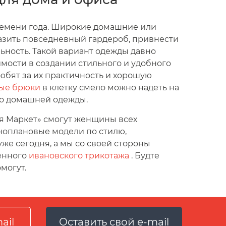
ремени года. Широкие домашние или
азить повседневный гардероб, привнести
ьность. Такой вариант одежды давно
мости в создании стильного и удобного
юбят за их практичность и хорошую
ые брюки
в клетку смело можно надеть на
ого домашней одежды.
ья Маркет» смогут женщины всех
зноплановые модели по стилю,
е сегодня, а мы со своей стороны
венного
ивановского трикотажа
. Будте
могут.
Оставить свой e-mail