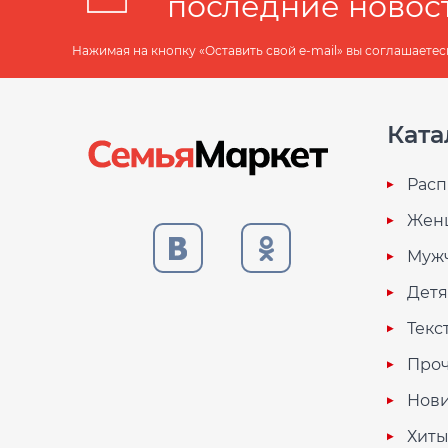
последние новос
Нажимая на кнопку «Оставить свой e-mail» вы соглашаетес
Ката
Расп
Жен
Муж
Дет
Текс
Проч
Нови
Хиты