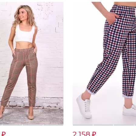
0
2 158
₽
₽