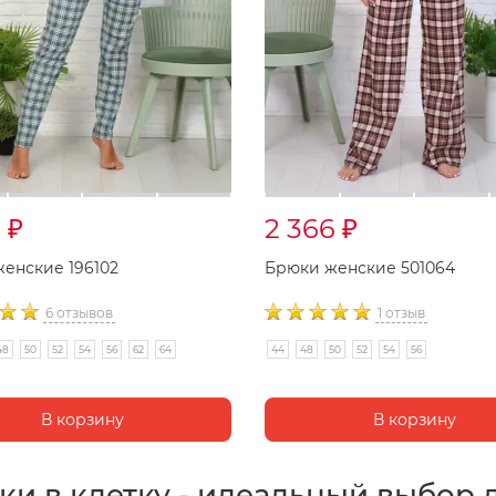
5
2 366
₽
₽
енские 196102
Брюки женские 501064
6 отзывов
1 отзыв
48
50
52
54
56
62
64
44
48
50
52
54
56
и в клетку - идеальный выбор 