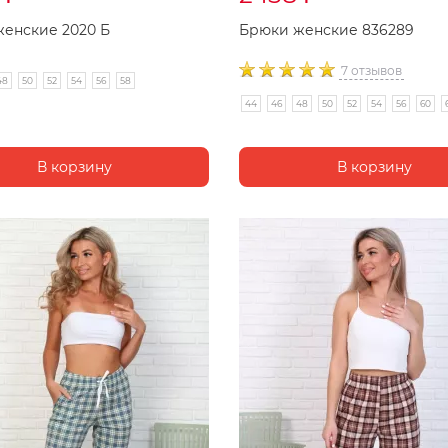
енские 2020 Б
Брюки женские 836289
7 отзывов
48
50
52
54
56
58
44
46
48
50
52
54
56
60