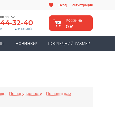
Вход
Регистрация
ок по РФ
Корзина
444-32-40
0
0
₽
ок
Где заказ?
НЫ
НОВИНКИ!
ПОСЛЕДНИЙ РАЗМЕР
оже
По популярности
По новинкам