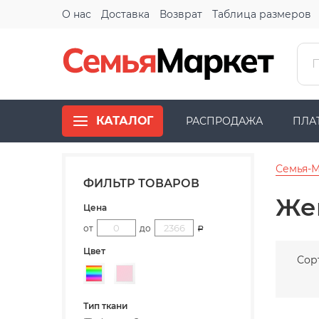
О нас
Доставка
Возврат
Таблица размеров
КАТАЛОГ
РАСПРОДАЖА
ПЛА
Семья-
ФИЛЬТР ТОВАРОВ
Же
Цена
от
до
Р
Цвет
Сор
Разноцветный
Розовый
Тип ткани