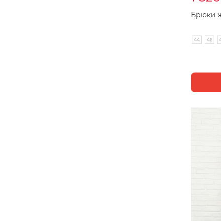
Брюки ж
44
46