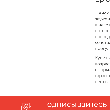
Женски
заужен
в него
потесн
повсед
сочета
прогул
Купить
возрас
оформл
гарант
неотра
Подписывайтесь 