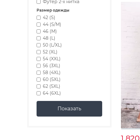
Футер 2-х нитка
Размер одежды
42 (S)
44 (S/M)
46 (M)
48 (L)
50 (L/XL)
52 (XL)
54 (XXL)
56 (3XL)
58 (4XL)
60 (5XL)
62 (5XL)
64 (6XL)
1 82