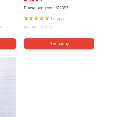
Брюки женские 412093
3 отзыва
64
42
48
54
56
58