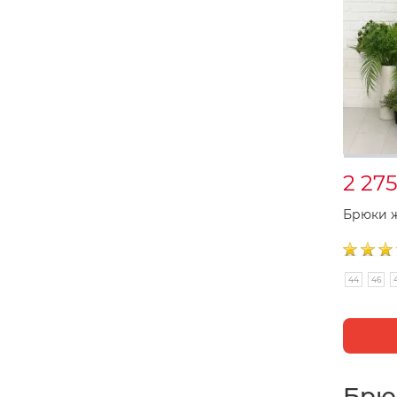
2 27
Брюки ж
44
46
Брюк