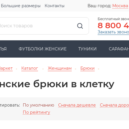
Большие размеры
Контакты
Ваш город:
Москва
Бесплатный звон
8 800 
Заказать звон
ТЬЯ
ФУТБОЛКИ ЖЕНСКИЕ
ТУНИКИ
САРАФА
Маркет
Каталог
Женщинам
Брюки
→
→
→
→
нские брюки в клетку
тировать:
По умолчанию
Сначала дешевле
Сначала дор
По рейтингу