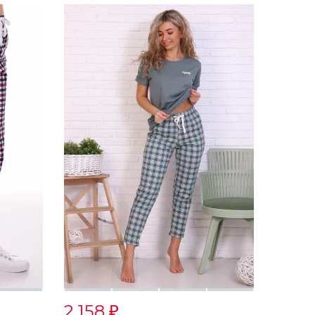
2 158
₽