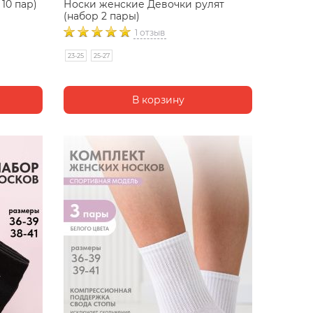
10 пар)
Носки женские Девочки рулят
(набор 2 пары)
1 отзыв
23-25
25-27