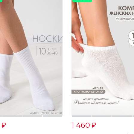
0
1 460
₽
₽