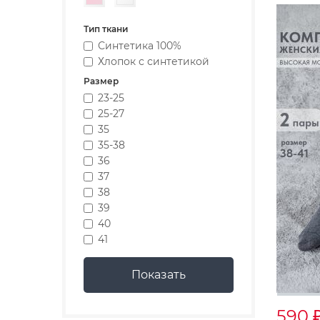
Тип ткани
Синтетика 100%
Хлопок с синтетикой
Размер
23-25
25-27
35
35-38
36
37
38
39
40
41
590