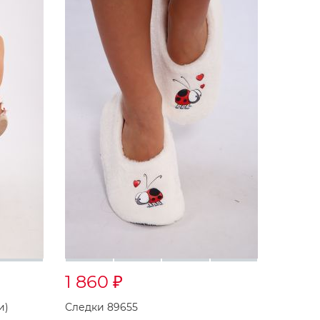
1 860
₽
ки)
Следки 89655