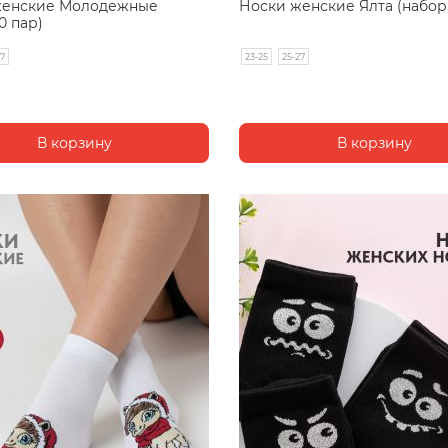
женские Молодежные
Носки женские Ялта (набор 
0 пар)
27
23-25
25-27