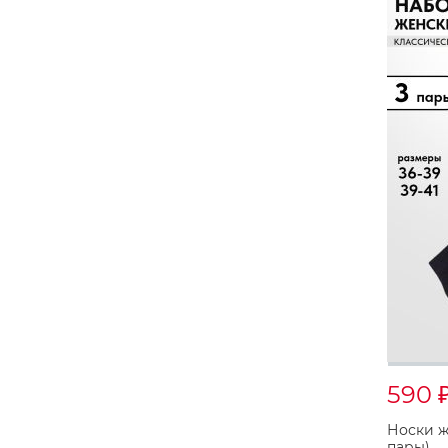
590
Носки ж
пары)