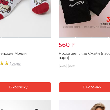
560
₽
женские Молли
Носки женские Смайл (набо
пары)
1 отзыв
23-25
25-27