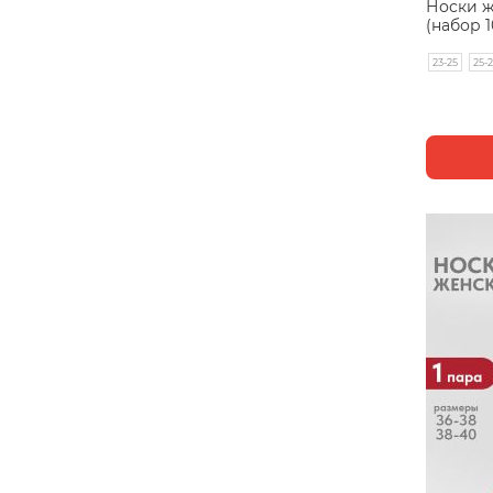
Носки 
(набор 1
23-25
25-