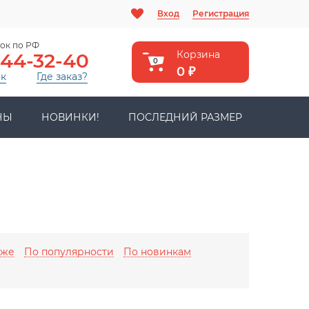
Вход
Регистрация
ок по РФ
Корзина
444-32-40
0
0
₽
ок
Где заказ?
НЫ
НОВИНКИ!
ПОСЛЕДНИЙ РАЗМЕР
оже
По популярности
По новинкам