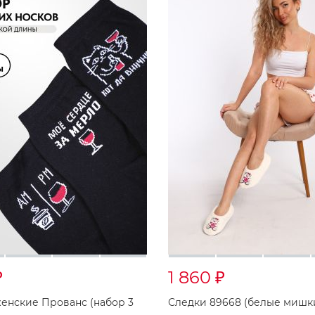
1 860
₽
₽
енские Прованс (набор 3
Следки 89668 (белые миш