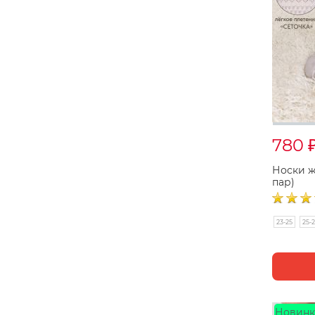
780
Носки ж
пар)
23-25
25-
Новинк