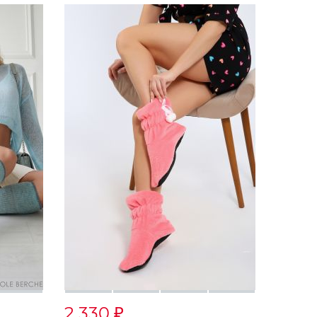
2 330
₽