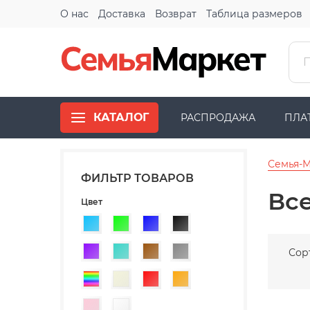
О нас
Доставка
Возврат
Таблица размеров
КАТАЛОГ
РАСПРОДАЖА
ПЛА
Семья-
ФИЛЬТР ТОВАРОВ
Вс
Цвет
Голубой
Зеленый
Синий
Черный
Фиолетовый
Бирюзовый
Коричневый
Серый
Сор
Разноцветный
Бежевый
Красный
Оранжевый
Розовый
Белый