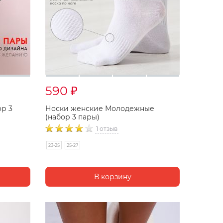
590
₽
р 3
Носки женские Молодежные
(набор 3 пары)
1 отзыв
23-25
25-27