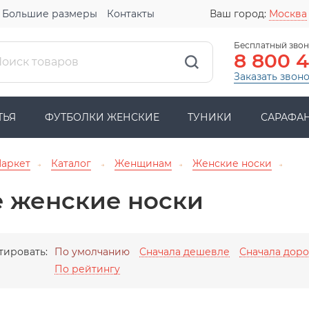
Большие размеры
Контакты
Ваш город:
Москва
Бесплатный звон
8 800 
Заказать звон
ТЬЯ
ФУТБОЛКИ ЖЕНСКИЕ
ТУНИКИ
САРАФА
Маркет
Каталог
Женщинам
Женские носки
→
→
→
→
е женские носки
тировать:
По умолчанию
Сначала дешевле
Сначала дор
По рейтингу