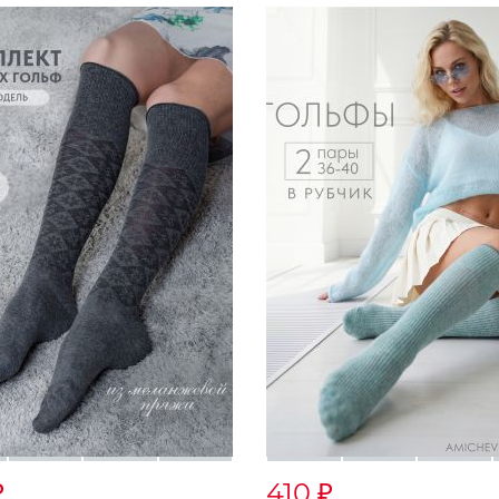
410
₽
₽