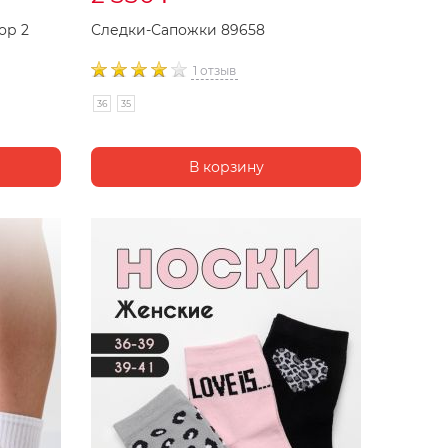
ор 2
Следки-Сапожки 89658
1 отзыв
36
35