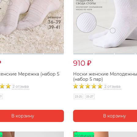
910
₽
₽
енские Мережка (набор 5
Носки женские Молодежн
(набор 5 пар)
2 отзыва
2 отзыва
27
23-25
25-27
а
Новинка