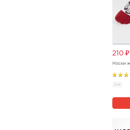
210
₽
Носки 
23-25