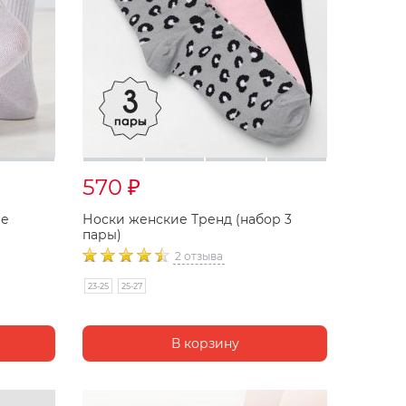
570
₽
ые
Носки женские Тренд (набор 3
пары)
2 отзыва
23-25
25-27