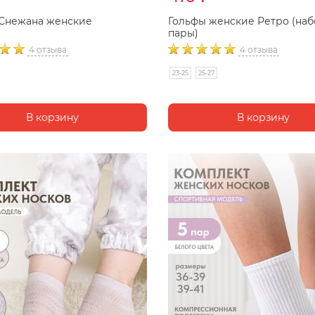
 Снежана женские
Гольфы женские Ретро (наб
пары)
4 отзыва
4 отзыва
23-25
25-27