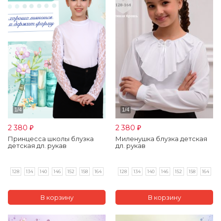
2 380
2 380
₽
₽
Принцесса школы блузка
Миленушка блузка детская
детская дл. рукав
дл. рукав
128
134
140
146
152
158
164
128
134
140
146
152
158
164