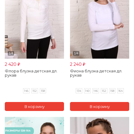
2 420
2 240
₽
₽
Флора блузка детская дл.
Фиона блузка детская дл.
рукав
рукав
146
152
158
134
140
146
152
158
164