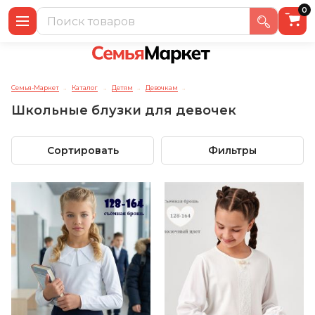
0
Семья-Маркет
Каталог
Детям
Девочкам
→
→
→
→
Школьные блузки для девочек
Сортировать
Фильтры