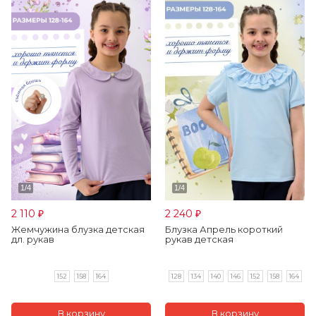
2 110
2 240
₽
₽
Жемчужина блузка детская
Блузка Апрель короткий
дл. рукав
рукав детская
152
158
164
128
134
140
146
152
158
164