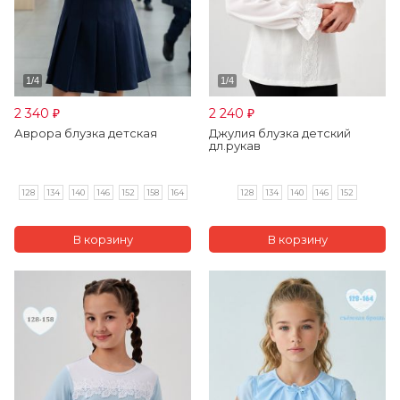
2 340
2 240
₽
₽
Аврора блузка детская
Джулия блузка детский
дл.рукав
128
134
140
146
152
158
164
128
134
140
146
152