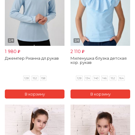
1 980
2 110
₽
₽
Джемпер Рианна дл.рукав
Миленушка блузка детская
кор. рукав
128
152
158
128
134
140
146
152
164