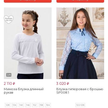
2 110
3 020
₽
₽
Мимоза блузка длинный
Блузка гипюровая с брошью
рукав
SP008.1
128
134
140
146
152
158
164
122-128