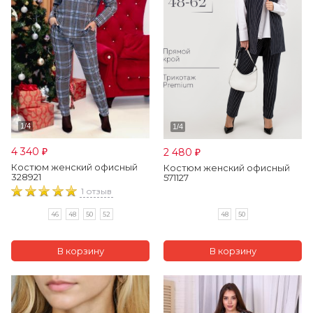
4 340
2 480
₽
₽
Костюм женский офисный
Костюм женский офисный
328921
571127
1 отзыв
48
50
46
48
50
52