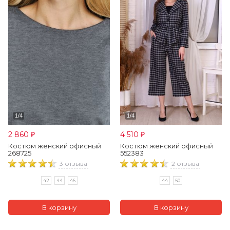
2 860
4 510
₽
₽
Костюм женский офисный
Костюм женский офисный
268725
552383
3 отзыва
2 отзыва
42
44
46
44
50