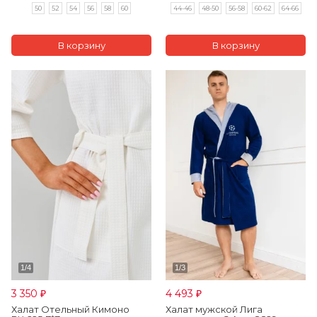
50
52
54
56
58
60
44-46
48-50
56-58
60-62
64-66
3 350
4 493
₽
₽
Халат Отельный Кимоно
Халат мужской Лига