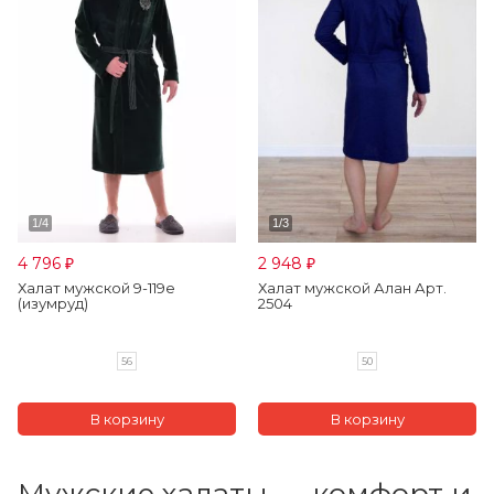
4 796
2 948
₽
₽
Халат мужской 9-119е
Халат мужской Алан Арт.
(изумруд)
2504
56
50