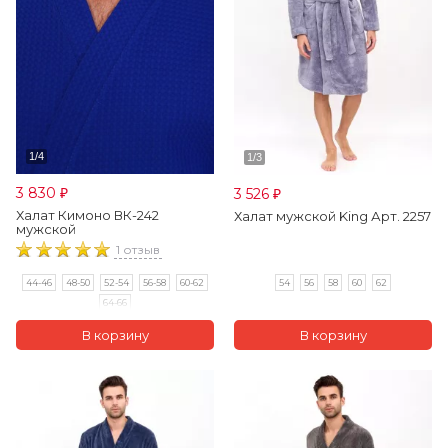
3 830
3 526
₽
₽
Халат Кимоно ВК-242
Халат мужской King Арт. 2257
мужской
1 отзыв
54
56
58
60
62
44-46
48-50
52-54
56-58
60-62
64-66