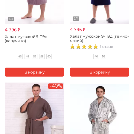
4 796
4 796
₽
₽
Халат мужской 9-119д (темно-
Халат мужской 9-119в
синий)
(капучино)
1 отзыв
46
48
56
58
60
46
56
-40%