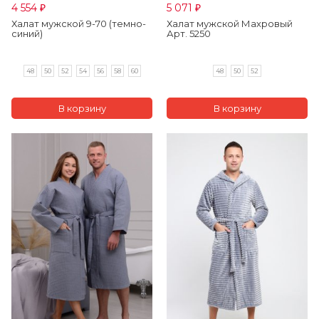
4 554
5 071
₽
₽
Халат мужской 9-70 (темно-
Халат мужской Махровый
синий)
Арт. 5250
48
50
52
54
56
58
60
48
50
52