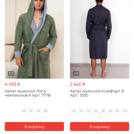
4 493
2 640
₽
₽
Халат мужской Лига
Халат мужской Комфорт Б
чемпионов Х Арт. 7778
Арт. 5550
48
52
56
58
50
52
54
56
58
60
62
64
66