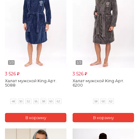
3 526
3 526
₽
₽
Халат мужской King Арт.
Халат мужской King Арт.
5088
6200
48
50
52
56
58
60
62
58
60
62