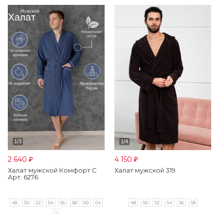
2 640
4 150
₽
₽
Халат мужской Комфорт С
Халат мужской 319
Арт. 6276
48
50
52
54
56
58
60
64
48
50
52
54
56
58
66