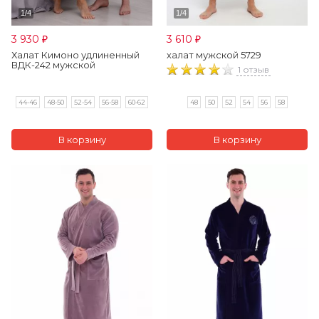
3 930
3 610
₽
₽
Халат Кимоно удлиненный
халат мужской 5729
ВДК-242 мужской
1 отзыв
44-46
48-50
52-54
56-58
60-62
48
50
52
54
56
58