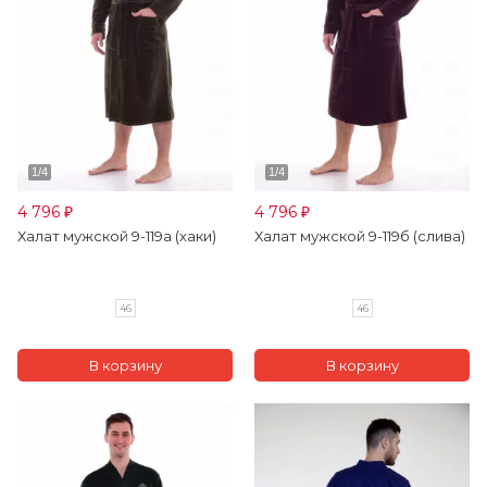
4 796
4 796
₽
₽
Халат мужской 9-119а (хаки)
Халат мужской 9-119б (слива)
46
46