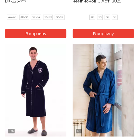
ВК-225-7*7
чемпионов С Арт. 8829
44-46
48-50
52-54
56-58
60-62
48
50
56
58