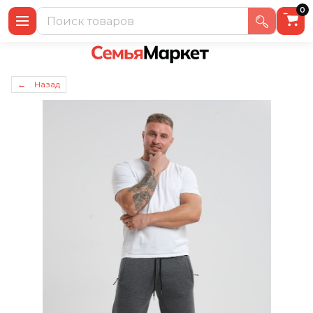
0
← Назад