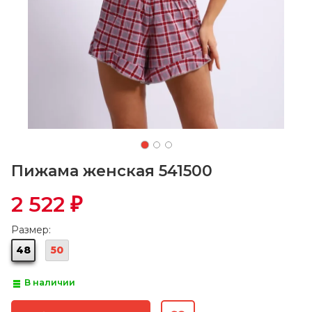
Пижама женская 541500
2 522
₽
Размер:
48
50
В наличии