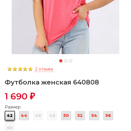
2 отзыва
Футболка женская 640808
1 690
₽
Размер:
42
44
46
48
50
52
54
56
60