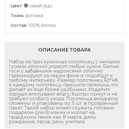
Цвет
:
серый (ед.)
Ткань
:
рогожка
Состав
:
100% Хлопок
ОПИСАНИЕ ТОВАРА
Набор из трех кухонных полотенец с милыми
гусями отлично украсит любую кухни. Белые
гуси с забавными надписями отлично
гармонируют на сером фоне и подойдут к
любому интерьеру. Размер полотенец 60*48,
к каждому полотенцу пришита петелька, что
делает их еще более удобными. Изделия
хорошо впитывают влагу, быстро сохнут и не
требуют особого ухода. Полотенца аккуратно
сложены и упакованы по 3 шт. в прозрачный
пакет. Такой набор может служить готовым
подарком для близких и коллег на
праздники такие как: 8 марта, день
рождения, пасха, день учителя.