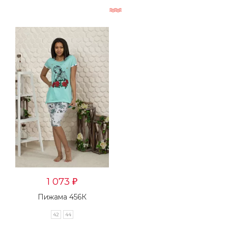
1 073
₽
Пижама 456К
42
44