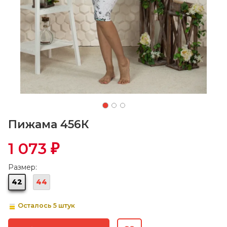
Пижама 456К
1 073
₽
Размер:
42
44
Осталось 5 штук