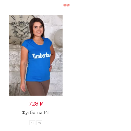
728
₽
Футболка 141
44
46