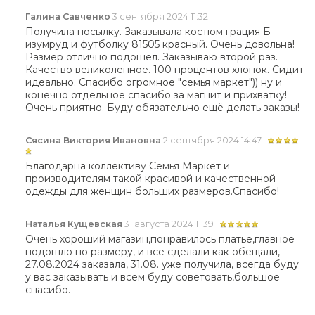
Галина Савченко
3 сентября 2024 11:32
Получила посылку. Заказывала костюм грация Б
изумруд и футболку 81505 красный. Очень довольна!
Размер отлично подошёл. Заказываю второй раз.
Качество великолепное. 100 процентов хлопок. Сидит
идеально. Спасибо огромное "семья маркет")) ну и
конечно отдельное спасибо за магнит и прихватку!
Очень приятно. Буду обязательно ещё делать заказы!
Сясина Виктория Ивановна
2 сентября 2024 14:47
Благодарна коллективу Семья Маркет и
производителям такой красивой и качественной
одежды для женщин больших размеров.Спасибо!
Наталья Кущевская
31 августа 2024 11:39
Очень хороший магазин,понравилось платье,главное
подошло по размеру, и все сделали как обещали,
27.08.2024 заказала, 31.08. уже получила, всегда буду
у вас заказывать и всем буду советовать,большое
спасибо.