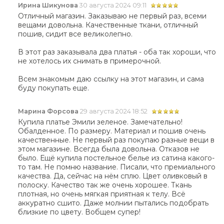
Ирина Шикунова
30 августа 2024 09:11
Отличный магазин. Заказываю не первый раз, всеми
вещами довольна. Качественные ткани, отличный
пошив, сидит все великолепно.
В этот раз заказывала два платья - оба так хороши, что
не хотелось их снимать в примерочной.
Всем знакомым даю ссылку на этот магазин, и сама
буду покупать еще.
Марина Форсова
29 августа 2024 18:52
Купила платье Эмили зеленое. Замечательно!
Обалденное. По размеру. Материал и пошив очень
качественные. Не первый раз покупаю разные вещи в
этом магазине. Всегда была довольна. Отказов не
было. Ещё купила постельное белье из сатина какого-
то там. Не помню название. Писали, что премиального
качества. Да, сейчас на нём сплю. Цвет оливковый в
полоску. Качество так же очень хорошее. Ткань
плотная, но очень мягкая приятная к телу. Всё
аккуратно сшито. Даже молнии пытались подобрать
близкие по цвету. Вобщем супер!