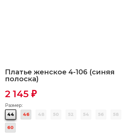
Платье женское 4-106 (синяя
полоска)
2 145
₽
Размер:
44
46
48
50
52
54
56
58
60