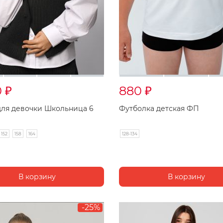
0
880
₽
₽
для девочки Школьница 6
Футболка детская ФП
152
158
164
128-134
-25%