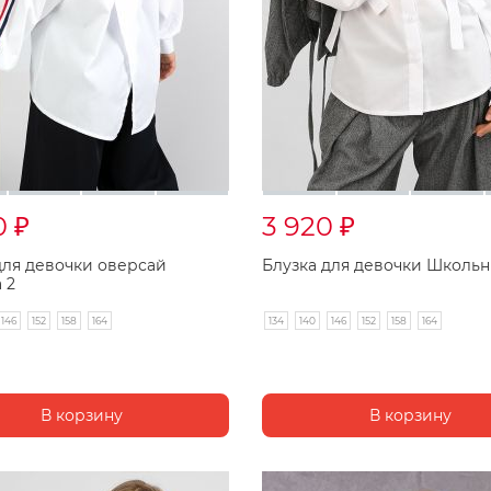
0
3 920
₽
₽
для девочки оверсай
Блузка для девочки Школьн
 2
146
152
158
164
134
140
146
152
158
164