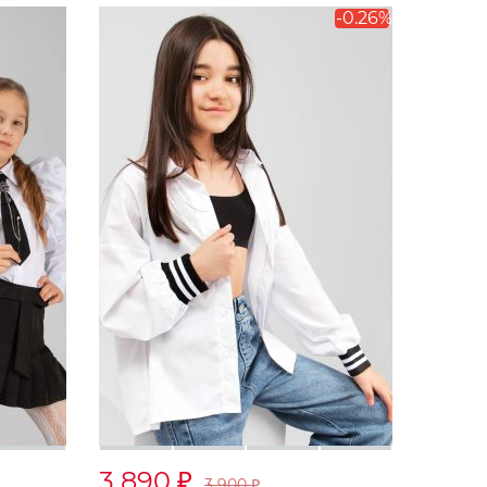
-0.26%
3 890
₽
3 900
₽