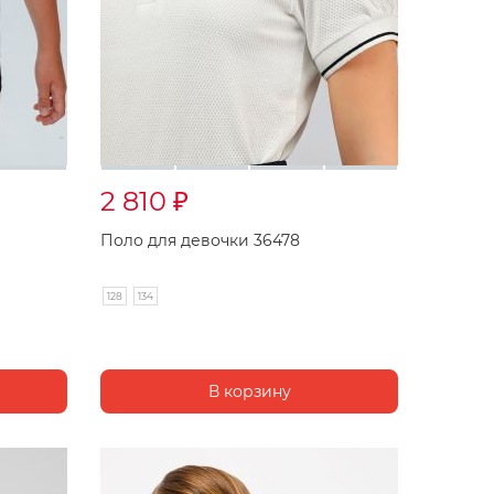
2 810
₽
Поло для девочки 36478
128
134