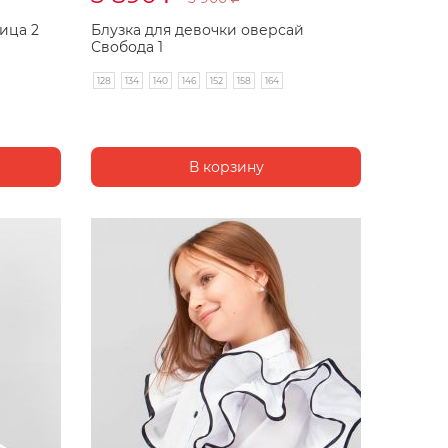
ица 2
Блузка для девочки оверсай
Свобода 1
128
134
140
146
152
158
164