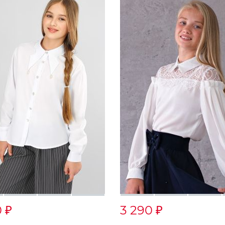
0
3 290
₽
₽