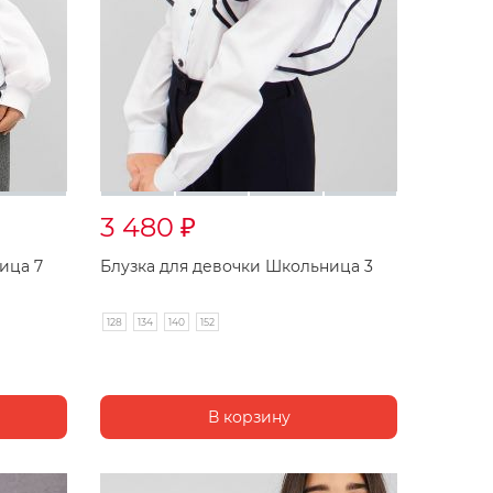
3 480
₽
ица 7
Блузка для девочки Школьница 3
128
134
140
152