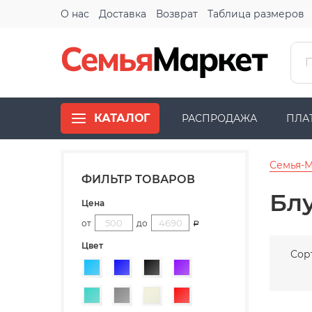
О нас
Доставка
Возврат
Таблица размеров
КАТАЛОГ
РАСПРОДАЖА
ПЛА
Семья-
ФИЛЬТР ТОВАРОВ
Блу
Цена
от
до
Р
Цвет
Сор
Голубой
Синий
Черный
Фиолетовый
Бирюзовый
Серый
Бежевый
Красный