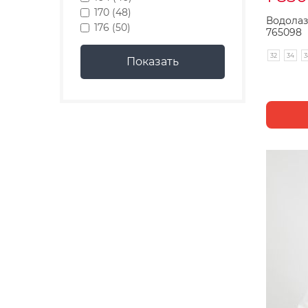
170 (48)
Водолаз
176 (50)
765098
32
34
3