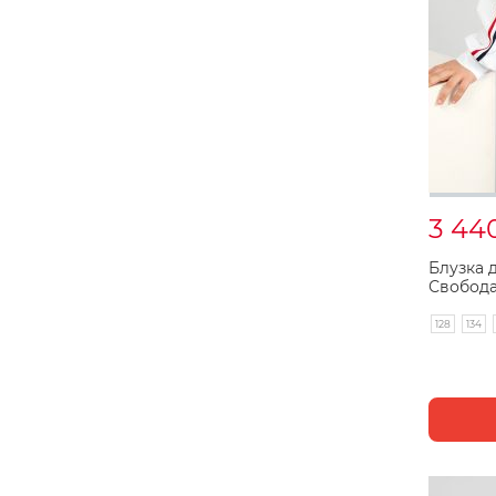
3 44
Блузка 
Свобода
128
134