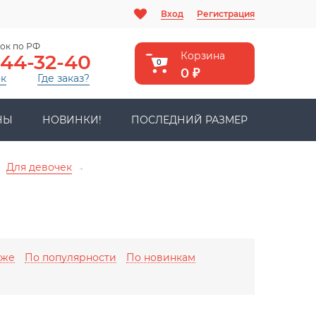
Вход
Регистрация
ок по РФ
Корзина
444-32-40
0
0
₽
ок
Где заказ?
НЫ
НОВИНКИ!
ПОСЛЕДНИЙ РАЗМЕР
Для девочек
→
оже
По популярности
По новинкам