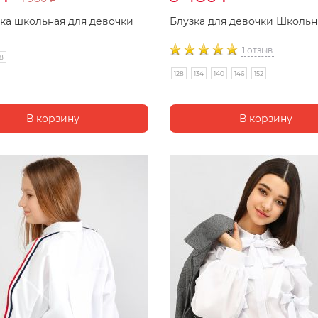
ка школьная для девочки
Блузка для девочки Школьн
1 отзыв
8
128
134
140
146
152