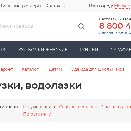
Большие размеры
Контакты
Ваш город:
Москва
Бесплатный звон
8 800 
Заказать звон
ТЬЯ
ФУТБОЛКИ ЖЕНСКИЕ
ТУНИКИ
САРАФА
Маркет
Каталог
Детям
Одежда для школьников
→
→
→
→
зки, водолазки
тировать:
По умолчанию
Сначала дешевле
Сначала дор
По рейтингу