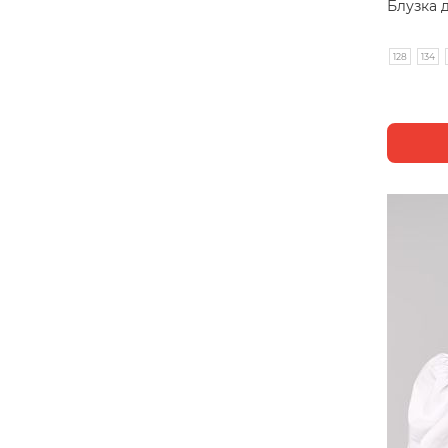
Блузка 
128
134