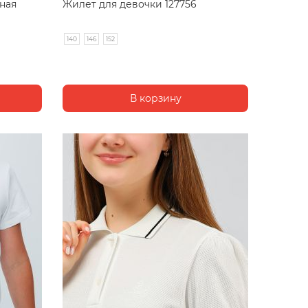
ная
Жилет для девочки 127756
140
146
152