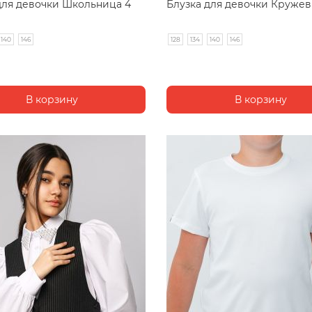
для девочки Школьница 4
Блузка для девочки Кружев
140
146
128
134
140
146