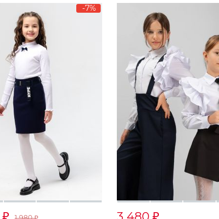
-7%
0
3 480
₽
₽
1 980
₽