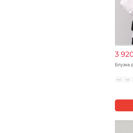
3 92
Блузка 
140
146