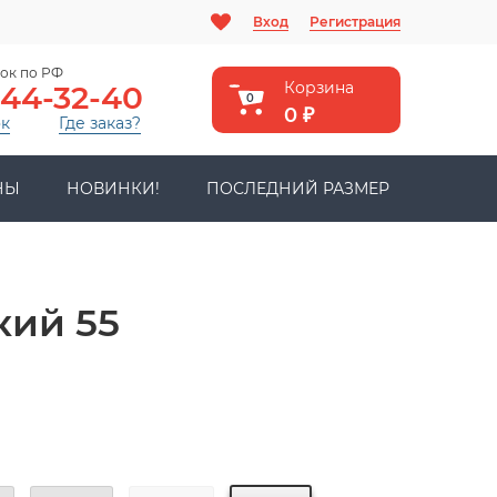
Вход
Регистрация
ок по РФ
Корзина
444-32-40
0
0
₽
ок
Где заказ?
НЫ
НОВИНКИ!
ПОСЛЕДНИЙ РАЗМЕР
кий 55