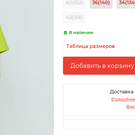
40(152)
36(140)
34(134
42(158)
В наличии
Таблица размеров
Доставка
(
Подробнее
(
Бес