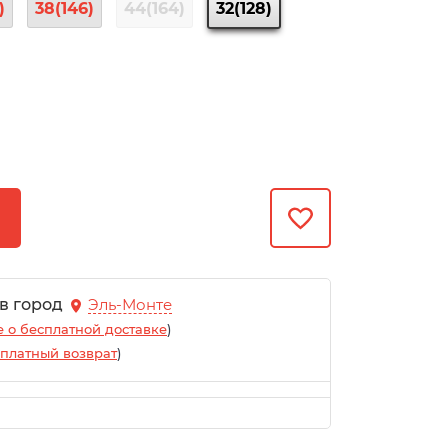
)
38(146)
44(164)
32(128)
 в город
Эль-Монте
 о бесплатной доставке
)
платный возврат
)