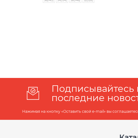
36(140)
34(134)
38(146)
32(128)
Подписывайтесь 
последние новос
Нажимая на кнопку «Оставить свой e-mail» вы соглашаетес
Ката