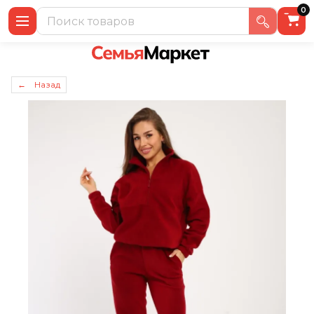
0
← Назад