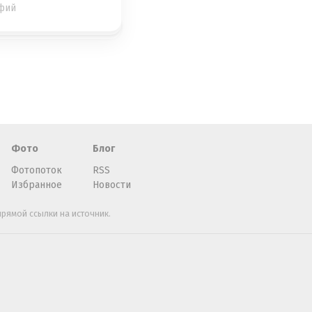
фий
Фото
Блог
Фотопоток
RSS
Избранное
Новости
рямой ссылки на источник.