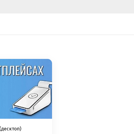
(десктоп)