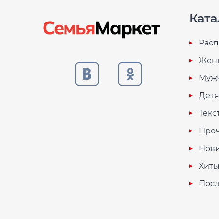
Ката
Расп
Жен
Муж
Дет
Текс
Проч
Нови
Хиты
Посл