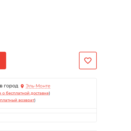
 в город
Эль-Монте
 о бесплатной доставке
)
платный возврат
)