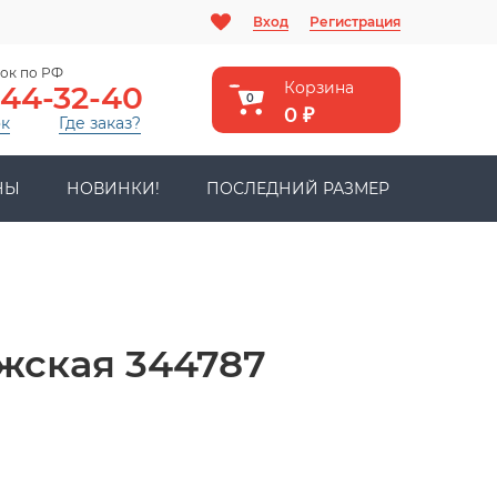
Вход
Регистрация
ок по РФ
Корзина
444-32-40
0
0
₽
ок
Где заказ?
НЫ
НОВИНКИ!
ПОСЛЕДНИЙ РАЗМЕР
жская 344787